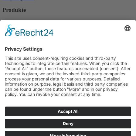
Produkte
Regaloptimierung
Displays und Präsentationen
Auszeichnung
Visualisierung
Leistungen
Kunststofftechnik
Folientechnik
Spritzguß
Extrusion
Druck
Metallverarbeitung
Logistik
Kontakt
Anfahrt